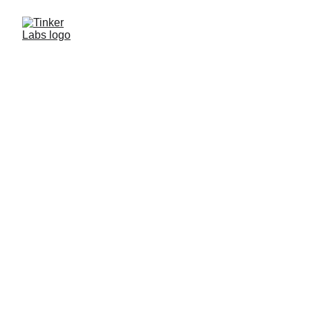
Óvodapedagódust keresünk
(részmunkaidőben)
a Tinker Labs debreceni 
központjába
Mit kell tudni a Tinker Labs-ről?